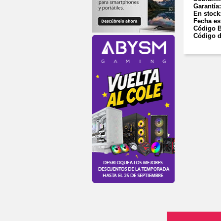
Garantía
En stock
Fecha es
Código B
Código d