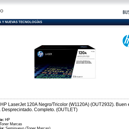
TO
A Y NUEVAS TECNOLOGÍAS
HP LaserJet 120A Negro/Tricolor (W1120A) (OUT2932). Buen 
. Desprecintado. Completo. (OUTLET)
te:
HP
Toner Marcas
ia:
Seminuevo (Toner Marcas)