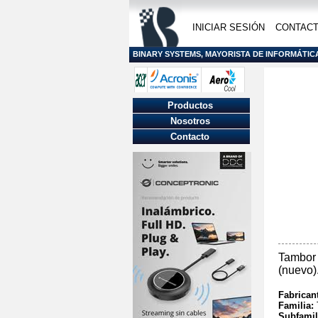
INICIAR SESIÓN
CONTAC
BINARY SYSTEMS, MAYORISTA DE INFORMÁTIC
Productos
Nosotros
Contacto
Tambor 
(nuevo)
Fabrican
Familia:
Subfamil