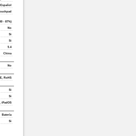
Español
ouchpad
80 - 87%)
No
Si
Si
5.4
China
No
E, RoHS
Si
Si
, iPadOS
Batería
Si