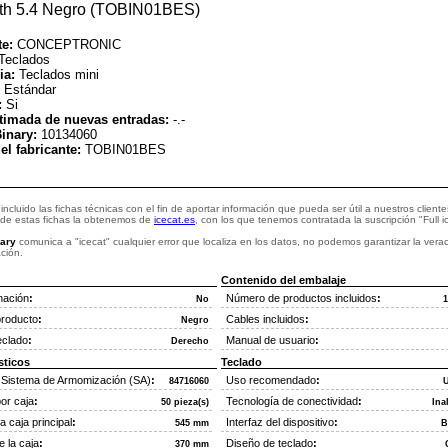
th 5.4 Negro (TOBIN01BES)
te:
CONCEPTRONIC
Teclados
ia:
Teclados mini
:
Estándar
:
Si
timada de nuevas entradas:
-.-
inary:
10134060
el fabricante:
TOBIN01BES
incluido las fichas técnicas con el fin de aportar información que pueda ser útil a nuestros cliente
 de estas fichas la obtenemos de
icecat.es
, con los que tenemos contratada la suscripción "Full i
ary
comunica a "icecat" cualquier error que localiza en los datos, no podemos garantizar la vera
ción.
Contenido del embalaje
nación
:
Número de productos incluidos
:
No
1
producto
:
Cables incluidos
:
Negro
teclado
:
Manual de usuario
:
Derecho
sticos
Teclado
 Sistema de Armomización (SA)
:
Uso recomendado
:
84716060
U
or caja
:
Tecnología de conectividad
:
50 pieza(s)
Ina
a caja principal
:
Interfaz del dispositivo
:
545 mm
B
e la caja
:
Diseño de teclado
:
370 mm