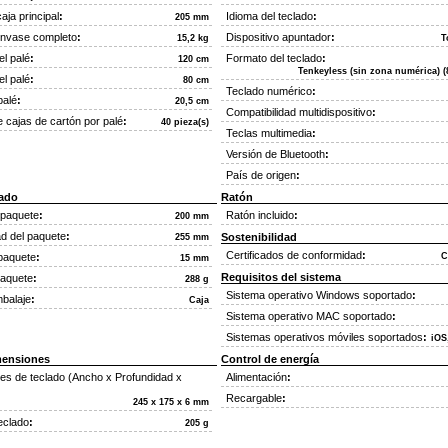
caja principal
:
Idioma del teclado
:
205 mm
envase completo
:
Dispositivo apuntador
:
15,2 kg
T
l palé
:
Formato del teclado
:
120 cm
Tenkeyless (sin zona numérica) (
el palé
:
80 cm
Teclado numérico
:
palé
:
20,5 cm
Compatibilidad multidispositivo
:
 cajas de cartón por palé
:
40 pieza(s)
Teclas multimedia
:
Versión de Bluetooth
:
País de origen
:
ado
Ratón
 paquete
:
Ratón incluido
:
200 mm
d del paquete
:
Sostenibilidad
255 mm
Certificados de conformidad
:
 paquete
:
C
15 mm
Requisitos del sistema
paquete
:
288 g
Sistema operativo Windows soportado
:
mbalaje
:
Caja
Sistema operativo MAC soportado
:
Sistemas operativos móviles soportados
:
iOS
mensiones
Control de energía
es de teclado (Ancho x Profundidad x
Alimentación
:
Recargable
:
245 x 175 x 6 mm
eclado
:
205 g