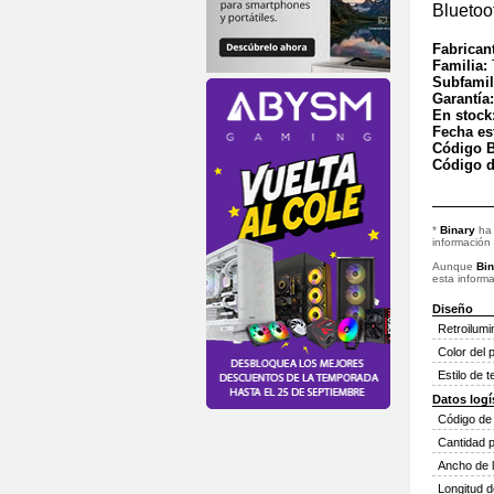
Bluetoo
Fabrican
Familia:
Subfamil
Garantía
En stock
Fecha es
Código B
Código d
*
Binary
ha 
información
Aunque
Bin
esta informa
Diseño
Retroilumi
Color del 
Estilo de 
Datos logí
Código de
Cantidad p
Ancho de l
Longitud d