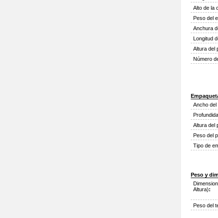
Alto de la 
Peso del 
Anchura de
Longitud d
Altura del 
Número de
Empaquet
Ancho del
Profundida
Altura del
Peso del 
Tipo de e
Peso y di
Dimension
Altura)
:
Peso del t