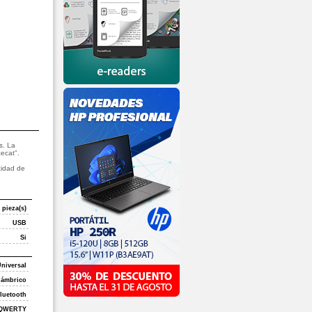
s. La
cecat".
cidad de
 pieza(s)
USB
Si
niversal
lámbrico
luetooth
QWERTY