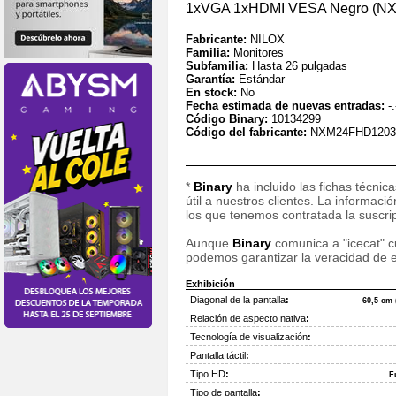
1xVGA 1xHDMI VESA Negro (N
Fabricante:
NILOX
Familia:
Monitores
Subfamilia:
Hasta 26 pulgadas
Garantía:
Estándar
En stock:
No
Fecha estimada de nuevas entradas:
-.
Código Binary:
10134299
Código del fabricante:
NXM24FHD1203
*
Binary
ha incluido las fichas técnic
útil a nuestros clientes. La informac
los que tenemos contratada la suscripc
Aunque
Binary
comunica a "icecat" cu
podemos garantizar la veracidad de e
Exhibición
Diagonal de la pantalla
:
60,5 cm 
Relación de aspecto nativa
:
Tecnología de visualización
:
Pantalla táctil
:
Tipo HD
:
F
Tipo de pantalla
: