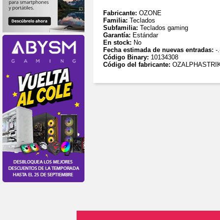
Fabricante:
OZONE
Familia:
Teclados
Subfamilia:
Teclados gaming
Garantía:
Estándar
En stock:
No
Fecha estimada de nuevas entradas:
-.
Código Binary:
10134308
Código del fabricante:
OZALPHASTRI