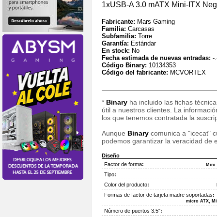
1xUSB-A 3.0 mATX Mini-ITX N
Fabricante:
Mars Gaming
Familia:
Carcasas
Subfamilia:
Torre
Garantía:
Estándar
En stock:
No
Fecha estimada de nuevas entradas:
-.
Código Binary:
10134353
Código del fabricante:
MCVORTEX
*
Binary
ha incluido las fichas técnic
útil a nuestros clientes. La informac
los que tenemos contratada la suscripc
Aunque
Binary
comunica a "icecat" cu
podemos garantizar la veracidad de e
Diseño
Factor de forma
:
Mini
Tipo
:
Color del producto
:
Formas de factor de tarjeta madre soportadas
:
micro ATX, Mi
Número de puertos 3.5"
: