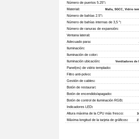
Número de puertos 5.25"
:
Material
:
Malla, SGCC, Vidrio te
Número de bahías 2.5''
:
Número de bahías internas de 3,5 "
:
Número de ranuras de expansión
:
Ventana lateral
:
Adecuado para
:
Iluminación
:
Iluminación de color
:
Iluminación ubicación
:
Ventiladores de 
Panel(es) de vidrio templado
:
Filtro anti-polvo
:
Gestión de cables
:
Botón de restaurar
:
Botón de encendido/apagado
:
Botón de control de iluminación RGB
:
Indicadores LED
:
Altura máxima de la CPU más fresco
:
1
Máxima longitud de la tarjeta de gráficos
:
2