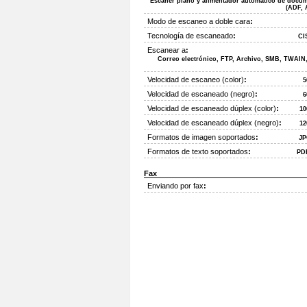
Escáner plano y alimentador automático de docu
(ADF,
Modo de escaneo a doble cara
:
Tecnología de escaneado
:
CI
Escanear a
:
Correo electrónico, FTP, Archivo, SMB, TWAIN
Velocidad de escaneo (color)
:
5
Velocidad de escaneado (negro)
:
6
Velocidad de escaneado dúplex (color)
:
10
Velocidad de escaneado dúplex (negro)
:
12
Formatos de imagen soportados
:
JP
Formatos de texto soportados
:
PD
Fax
Enviando por fax
: