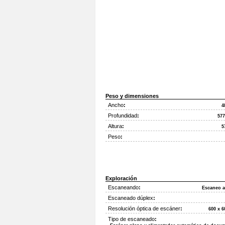
Peso y dimensiones
Ancho
:
4
Profundidad
:
57
Altura
:
5
Peso
:
Exploración
Escaneando
:
Escaneo a
Escaneado dúplex
:
Resolución óptica de escáner
:
600 x 6
Tipo de escaneado
: