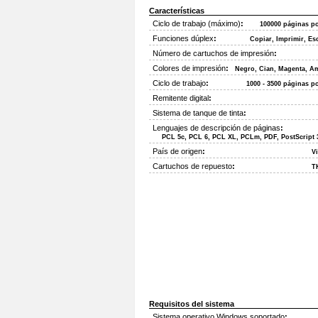
Características
Ciclo de trabajo (máximo)
:
100000 páginas p
Funciones dúplex
:
Copiar, Imprimir, Es
Número de cartuchos de impresión
:
Colores de impresión
:
Negro, Cian, Magenta, Am
Ciclo de trabajo
:
1000 - 3500 páginas p
Remitente digital
:
Sistema de tanque de tinta
:
Lenguajes de descripción de páginas
:
PCL 5c, PCL 6, PCL XL, PCLm, PDF, PostScript 
País de origen
:
V
Cartuchos de repuesto
:
T
Requisitos del sistema
Sistema operativo Windows soportado
: