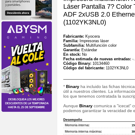
Láser Pantalla 7? Color
ADF 2xUSB 2.0 Etherne
(1102YK3NL0)
Fabricante:
Kyocera
Familia:
Impresoras láser
Subfamilia:
Multifunción color
Garantía:
Estándar
En stock:
No
Fecha estimada de nuevas entradas:
-.
Código Binary:
10134460
Código del fabricante:
1102YK3NL0
*
Binary
ha incluido las fichas técnic
útil a nuestros clientes. La informac
los que tenemos contratada la suscripc
Aunque
Binary
comunica a "icecat" cu
podemos garantizar la veracidad de e
Desempeño
Memoria interna
:
15
Memoria interna máxima
:
30