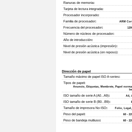
Ranuras de memoria
:
Tarjeta de lectura integrada
:
Procesador incorporado
:
Familia de procesador
:
ARM Cor
Frecuencia del procesador
:
12
Número de núcleos de procesador
:
Año de introducción
:
Nivel de presión acústica (impresión)
:
Nivel de presión acústica (en reposo)
:
Dirección de papel
Tamaño máximo de papel ISO A-series
:
Tipos de papel
:
Anuncio, Etiquetas, Membrete, Papel normal
I
ISO tamaño de serie A (A0...A9)
:
A4, 
ISO tamaño de serie B (B0...B9)
:
Tamaño de impresora No-ISO
:
Folio, Legal
Peso del papel
:
60 - 2
Peso de bandeja multiuso
:
60 - 2