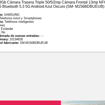
8Gb Cámara Trasera Triple 50/5/2mp Cámara Frontal 13mp N
5 Bluetooth 5.3 5G Android Azul Oscuro (SM- M156BDBUEUB)
te:
SAMSUNG
Telefonía móvil y Smartphones
ia:
Teléfonos inteligentes
one)
:
Estándar
:
No
timada de nuevas entradas:
-.-
inary:
10134828
el fabricante:
SM-M156BDBUEUB