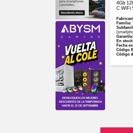
4Gb 12
C WiFi 
Fabrican
Familia:
Subfamil
(smartph
Garantía
En stock
Fecha es
Código B
Código d