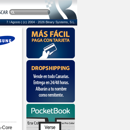
7 / Agosto
| (c) 2004 - 2026 Binary Systems, S.L.
-Core