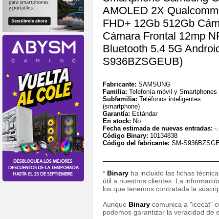
AMOLED 2X Qualcomm S
FHD+ 12Gb 512Gb Cámar
Cámara Frontal 12mp N
Bluetooth 5.4 5G Androi
S936BZSGEUB)
Fabricante:
SAMSUNG
Familia:
Telefonía móvil y Smartphones
Subfamilia:
Teléfonos inteligentes
(smartphone)
Garantía:
Estándar
En stock:
No
Fecha estimada de nuevas entradas:
-.
Código Binary:
10134838
Código del fabricante:
SM-S936BZSG
*
Binary
ha incluido las fichas técnic
útil a nuestros clientes. La informac
los que tenemos contratada la suscripc
Aunque
Binary
comunica a "icecat" cu
podemos garantizar la veracidad de e