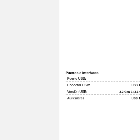
Puertos e Interfaces
Puerto USB
:
Conector USB
:
USB T
Versión USB
:
3.2 Gen 1 (3.1
Auriculares
:
USB T