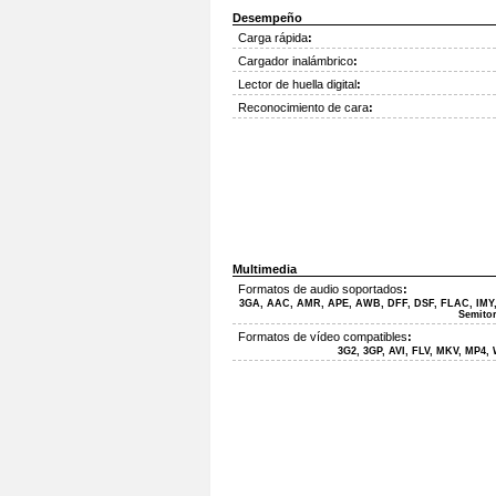
Desempeño
Carga rápida
:
Cargador inalámbrico
:
Lector de huella digital
:
Reconocimiento de cara
:
Multimedia
Formatos de audio soportados
:
3GA, AAC, AMR, APE, AWB, DFF, DSF, FLAC, IMY
Semitor
Formatos de vídeo compatibles
:
3G2, 3GP, AVI, FLV, MKV, MP4