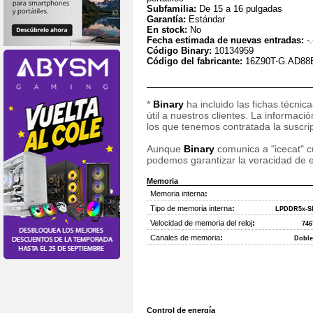
Subfamilia:
De 15 a 16 pulgadas
Garantía:
Estándar
En stock:
No
Fecha estimada de nuevas entradas:
-.
Código Binary:
10134959
Código del fabricante:
16Z90T-G.AD88
*
Binary
ha incluido las fichas técnic
útil a nuestros clientes. La informac
los que tenemos contratada la suscripc
Aunque
Binary
comunica a "icecat" cu
podemos garantizar la veracidad de e
Memoria
Memoria interna
:
Tipo de memoria interna
:
LPDDR5x-
Velocidad de memoria del reloj
:
74
Canales de memoria
:
Doble
Control de energía