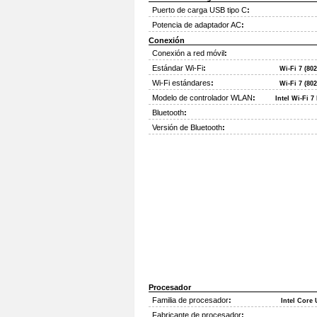
Puerto de carga USB tipo C
:
Potencia de adaptador AC
:
Conexión
Conexión a red móvil
:
Estándar Wi-Fi
:
Wi-Fi 7 (80
Wi-Fi estándares
:
Wi-Fi 7 (80
Modelo de controlador WLAN
:
Intel Wi-Fi 7
Bluetooth
:
Versión de Bluetooth
:
Procesador
Familia de procesador
:
Intel Core 
Fabricante de procesador
: