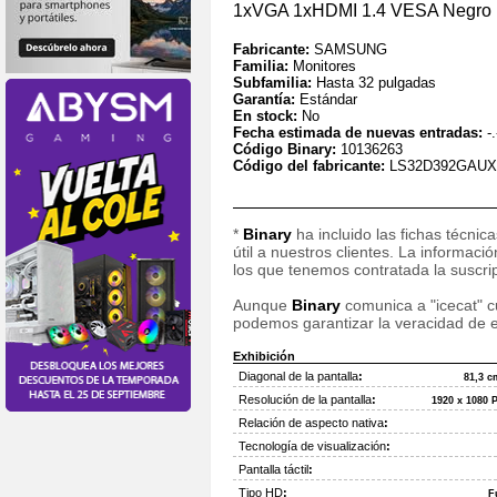
1xVGA 1xHDMI 1.4 VESA Negr
Fabricante:
SAMSUNG
Familia:
Monitores
Subfamilia:
Hasta 32 pulgadas
Garantía:
Estándar
En stock:
No
Fecha estimada de nuevas entradas:
-.
Código Binary:
10136263
Código del fabricante:
LS32D392GAU
*
Binary
ha incluido las fichas técnic
útil a nuestros clientes. La informac
los que tenemos contratada la suscripc
Aunque
Binary
comunica a "icecat" cu
podemos garantizar la veracidad de e
Exhibición
Diagonal de la pantalla
:
81,3 c
Resolución de la pantalla
:
1920 x 1080 P
Relación de aspecto nativa
:
Tecnología de visualización
:
Pantalla táctil
:
Tipo HD
:
F