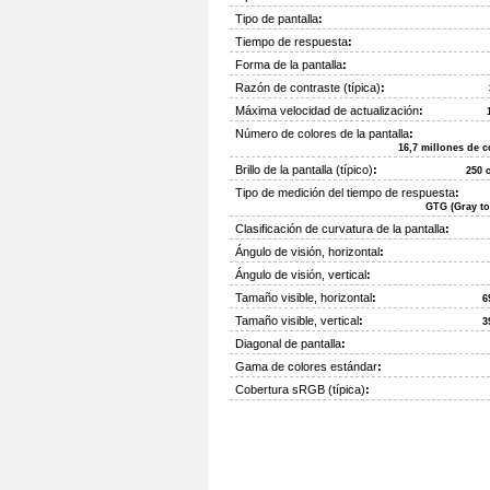
Tipo de pantalla
:
Tiempo de respuesta
:
Forma de la pantalla
:
Razón de contraste (típica)
:
Máxima velocidad de actualización
:
Número de colores de la pantalla
:
16,7 millones de c
Brillo de la pantalla (típico)
:
250 
Tipo de medición del tiempo de respuesta
:
GTG (Gray to
Clasificación de curvatura de la pantalla
:
Ángulo de visión, horizontal
:
Ángulo de visión, vertical
:
Tamaño visible, horizontal
:
6
Tamaño visible, vertical
:
3
Diagonal de pantalla
:
Gama de colores estándar
:
Cobertura sRGB (típica)
: