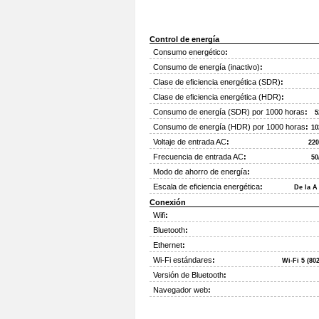
Control de energía
Consumo energético
:
Consumo de energía (inactivo)
:
Clase de eficiencia energética (SDR)
:
Clase de eficiencia energética (HDR)
:
Consumo de energía (SDR) por 1000 horas
:
5
Consumo de energía (HDR) por 1000 horas
:
10
Voltaje de entrada AC
:
220
Frecuencia de entrada AC
:
50
Modo de ahorro de energía
:
Escala de eficiencia energética
:
De la A
Conexión
Wifi
:
Bluetooth
:
Ethernet
:
Wi-Fi estándares
:
Wi-Fi 5 (80
Versión de Bluetooth
:
Navegador web
: