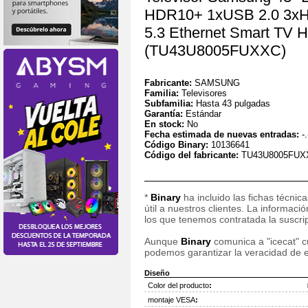
HDR10+ 1xUSB 2.0 3xHD
5.3 Ethernet Smart TV
(TU43U8005FUXXC)
Fabricante:
SAMSUNG
Familia:
Televisores
Subfamilia:
Hasta 43 pulgadas
Garantía:
Estándar
En stock:
No
Fecha estimada de nuevas entradas:
-.
Código Binary:
10136641
Código del fabricante:
TU43U8005FUX
*
Binary
ha incluido las fichas técnic
útil a nuestros clientes. La informac
los que tenemos contratada la suscripc
Aunque
Binary
comunica a "icecat" cu
podemos garantizar la veracidad de e
Diseño
Color del producto
:
montaje VESA
: