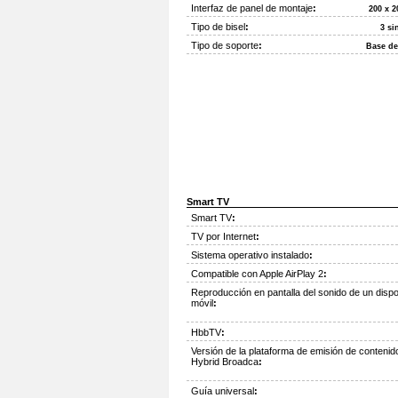
Interfaz de panel de montaje
:
200 x 
Tipo de bisel
:
3 si
Tipo de soporte
:
Base de
Smart TV
Smart TV
:
TV por Internet
:
Sistema operativo instalado
:
Compatible con Apple AirPlay 2
:
Reproducción en pantalla del sonido de un dispo
móvil
:
HbbTV
:
Versión de la plataforma de emisión de contenid
Hybrid Broadca
:
Guía universal
: