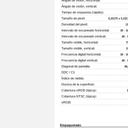
Ángulo de visión, horizontal
:
Ángulo de visión, vertical
:
Tiempo de respuesta (rápido)
:
Tamaño de pixel
:
0,23175 x 0,23
Densidad del pixel
:
1
Intervalo de escaneado horizontal
:
30 - 1
Intervalo de escaneado vertical
:
48 -
Tamaño visible, horizontal
:
7
Tamaño visible, vertical
:
3
Frecuencia digital horizontal
:
30 - 1
Frecuencia digital vertical
:
48 -
Diagonal de pantalla
:
86
DDC / CI
:
Índice de niebla
:
Dureza de la superficie
:
Cobertura sRGB (típica)
:
Cobertura NTSC (típica)
:
sRGB
:
Empaquetado