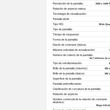
Resolución de la pantalla
:
3440 x 1440 P
Relación de aspecto nativa
:
Tecnología de visualización
:
Pantalla táctil
:
Tipo HD
:
Wide Qua
Tipo de pantalla
:
Tiempo de respuesta
:
Forma de la pantalla
:
Razón de contraste (típica)
:
Máxima velocidad de actualización
:
Número de colores de la pantalla
:
16,7 millones de c
Tipo de retroiluminación
:
Brillo de la pantalla (máximo)
:
350 
Brillo de la pantalla (típico)
:
300 
Superficie de la pantalla
:
Pantalla antirreflectante
:
Clasificación de curvatura de la pantalla
:
Relación de aspecto
:
Nombre comercial de la relación de contraste
dinámico
:
Mega Infini