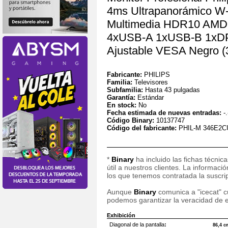
4ms Ultrapanorámico
Multimedia HDR10 AMD
4xUSB-A 1xUSB-B 1xDP 
Ajustable VESA Negro 
Fabricante:
PHILIPS
Familia:
Televisores
Subfamilia:
Hasta 43 pulgadas
Garantía:
Estándar
En stock:
No
Fecha estimada de nuevas entradas:
-.
Código Binary:
10137747
Código del fabricante:
PHIL-M 346E2
*
Binary
ha incluido las fichas técnic
útil a nuestros clientes. La informac
los que tenemos contratada la suscripc
Aunque
Binary
comunica a "icecat" cu
podemos garantizar la veracidad de e
Exhibición
Diagonal de la pantalla
:
86,4 c