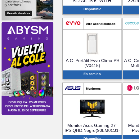
512Gb 15.6" W11H
32Gb
(82YU019MSP)
(
Disponible
Aire acondicionado
A.C. Portátil Evvo Clima P9
A.C. Ce
(V0415)
Mult
En camino
Monitores
Monitor Asus Gaming 27"
Moni
IPS QHD.Negro(90LM0CJ1-
Piv
B01171)
Disponible