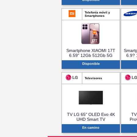
Telefonía móvil y
Smartphones
Smartphone XIAOMI 17T
Smartp
6.59" 12Gb 512Gb 5G
6.9?
Violeta
Disponible
Televisores
TV LG 65" OLED Evo 4K
TV
UHD Smart TV
Pro
(OLED55G68LW.AEU)
(
En camino