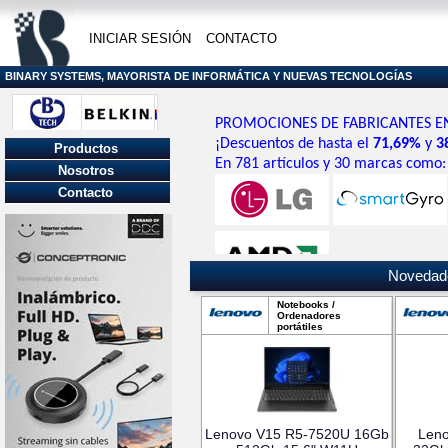
INICIAR SESIÓN
CONTACTO
BINARY SYSTEMS, MAYORISTA DE INFORMÁTICA Y NUEVAS TECNOLOGÍAS
PROMOCIONES DE FABRICANTES E
¡Descuentos de hasta el
71,69%
y
3
Productos
En 781 artículos y 30 marcas como:
Nosotros
Contacto
Novedad
entre otras
Notebooks /
Ordenadores
portátiles
Lenovo V15 R5-7520U 16Gb
Leno