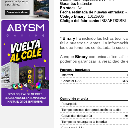
Garantía:
Estándar
En stock:
No
Fecha estimada de nuevas entradas:
-.
Código Binary:
10126906
Código del fabricante:
IBIZABT8GBBL
*
Binary
ha incluido las fichas técnic
útil a nuestros clientes. La informac
los que tenemos contratada la suscripc
Aunque
Binary
comunica a "icecat" cu
podemos garantizar la veracidad de e
Puertos e Interfaces
Interfaz
:
Conector USB
:
Mic
Control de energía
Recargable
:
Tiempo continuo de reproducción de audio
:
Capacidad de batería
:
25
Tiempo de recarga de la batería
:
Carga por USB
: