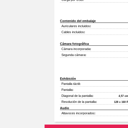
Contenido del embalaje
Auriculares incluidos
:
Cables incluidos
:
Cámara fotográfica
Cámara incorporada
:
Segunda cámara
:
Exhibición
Pantalla táctil
:
Pantalla
:
Diagonal de la pantalla
:
4,57 cm
Resolución de la pantalla
:
128 x 160 
Audio
Altavoces incorporados
: