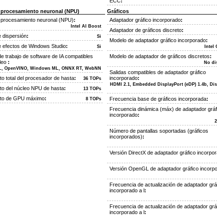
ECC
:
 procesamiento neuronal (NPU)
Gráficos
 procesamiento neuronal (NPU)
:
Adaptador gráfico incorporado
:
Intel AI Boost
Adaptador de gráficos discreto
:
 dispersión
:
Si
Modelo de adaptador gráfico incorporado
:
e efectos de Windows Studio
:
Si
Intel
e trabajo de software de IA compatibles
Modelo de adaptador de gráficos discretos
:
cleo
:
No di
L, OpenVINO, Windows ML, ONNX RT, WebNN
Salidas compatibles de adaptador gráfico
o total del procesador de hasta
:
incorporado
:
36 TOPs
HDMI 2.1, Embedded DisplayPort (eDP) 1.4b, Dis
to del núcleo NPU de hasta
:
13 TOPs
nto de GPU máximo
:
Frecuencia base de gráficos incorporada
:
8 TOPs
Frecuencia dinámica (máx) de adaptador gráf
incorporado
:
Número de pantallas soportadas (gráficos
incorporados)
:
Versión DirectX de adaptador gráfico incorpo
Versión OpenGL de adaptador gráfico incorp
Frecuencia de actualización de adaptador grá
incorporado a l
:
Frecuencia de actualización de adaptador grá
incorporado a l
: