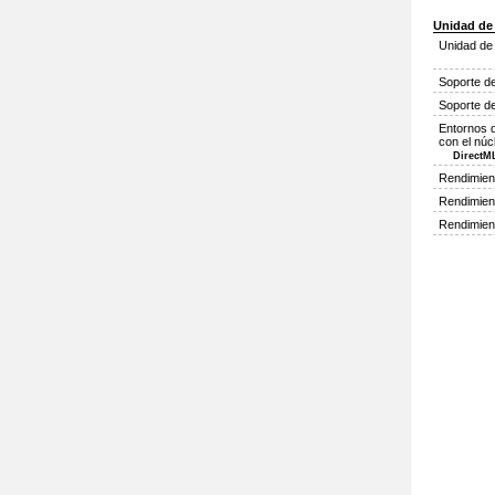
Unidad de
Unidad de
Soporte de
Soporte d
Entornos d
con el nú
DirectM
Rendimient
Rendimien
Rendimie