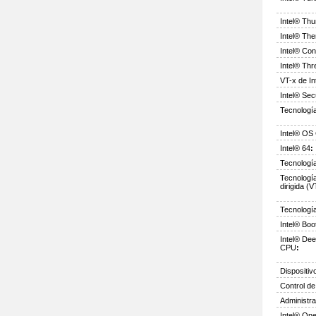
Intel® Thu
Intel® The
Intel® Co
Intel® Thr
VT-x de I
Intel® Se
Tecnología
Intel® OS
Intel® 64
:
Tecnología
Tecnología
dirigida (V
Tecnologí
Intel® Bo
Intel® Dee
CPU
:
Dispositiv
Control d
Administra
Intel® On