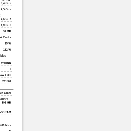
5,4 GHz
2,5 GHz
:
4,6 GHz
1,9 GHz
36 MB
rt Cache
65 W
182 W
ibles
T, WebNN
8
row Lake
241061
le canal
sador
:
192 GB
-SDRAM
6400 MHz