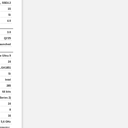
1, SSE4.2
1S
Si
4.0
3.0
Q1'25
aunched
e Ultra 9
24
LGA1851
Si
Intel
285
64 bits
Series 2)
24
8
16
5,6 GHz
imiento
: