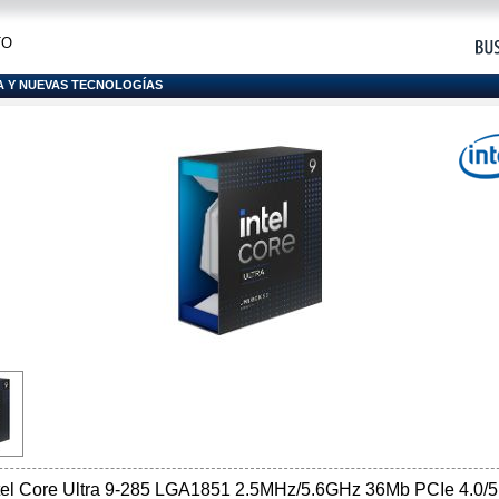
TO
A Y NUEVAS TECNOLOGÍAS
el Core Ultra 9-285 LGA1851 2.5MHz/5.6GHz 36Mb PCIe 4.0/5