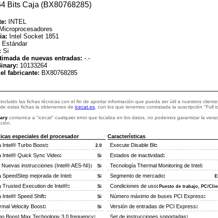
4 Bits Caja (BX80768285)
te:
INTEL
Microprocesadores
ia:
Intel Socket 1851
:
Estándar
:
Si
timada de nuevas entradas:
-.-
inary:
10133264
el fabricante:
BX80768285
incluido las fichas técnicas con el fin de aportar información que pueda ser útil a nuestros cliente
 de estas fichas la obtenemos de
icecat.es
, con los que tenemos contratada la suscripción "Full i
ary
comunica a "icecat" cualquier error que localiza en los datos, no podemos garantizar la vera
ción.
ticas especiales del procesador
Características
 Intel® Turbo Boost
:
Execute Disable Bit
:
2.0
a Intel® Quick Sync Video
:
Estados de inactividad
:
Si
 Nuevas instrucciones (Intel® AES-NI)
:
Tecnología Thermal Monitoring de Intel
:
Si
a SpeedStep mejorada de Intel
:
Segmento de mercado
:
Si
E
 Trusted Execution de Intel®
:
Condiciones de uso
:
Si
Puesto de trabajo, PC/Clie
 Intel® Speed Shift
:
Número máximo de buses PCI Express
:
Si
rmal Velocity Boost
:
Versión de entradas de PCI Express
:
Si
rbo Boost Max Technology 3.0 frequency
:
Set de instrucciones soportadas
: