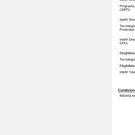
Programa I
(SIPP)
:
Intel® Re
Tecnología
Protection
Intel® Dee
GPU
:
Elegibilid
Tecnología
Elegibilid
Intel® Tot
Condicion
Máxima te