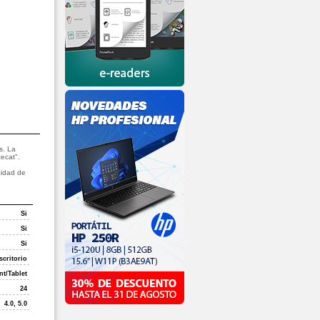
s. La
cecat".
cidad de
Si
Si
Si
scritorio
nt/Tablet
24
4.0, 5.0