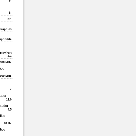
Si
Si
No
 Graphics
sponible
playPort
2.1
300 MHz
ico
2000 MHz
4
rado
:
12.0
orado
:
4.5
fico
60 Hz
fico