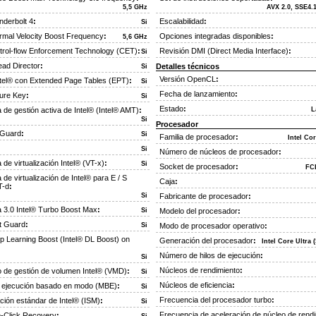
5,5 GHz
AVX 2.0, SSE4.
nderbolt 4
:
Escalabilidad
:
Si
rmal Velocity Boost Frequency
:
Opciones integradas disponibles
:
5,6 GHz
ntrol-flow Enforcement Technology (CET)
:
Revisión DMI (Direct Media Interface)
:
Si
ead Director
:
Detalles técnicos
Si
Versión OpenCL
:
ntel® con Extended Page Tables (EPT)
:
Si
Fecha de lanzamiento
:
cure Key
:
Si
Estado
:
 de gestión activa de Intel® (Intel® AMT)
:
L
Si
Procesador
 Guard
:
Si
Familia de procesador
:
Intel Cor
Si
Número de núcleos de procesador
:
 de virtualización Intel® (VT-x)
:
Si
Socket de procesador
:
FC
 de virtualización de Intel® para E / S
Caja
:
T-d
:
Si
Fabricante de procesador
:
a 3.0 Intel® Turbo Boost Max
:
Si
Modelo del procesador
:
ot Guard
:
Si
Modo de procesador operativo
:
p Learning Boost (Intel® DL Boost) on
Generación del procesador
:
Intel Core Ultra (
Número de hilos de ejecución
:
Si
Núcleos de rendimiento
:
o de gestión de volumen Intel® (VMD)
:
Si
Núcleos de eficiencia
:
e ejecución basado en modo (MBE)
:
Si
Frecuencia del procesador turbo
:
ción estándar de Intel® (ISM)
:
Si
Frecuencia de aceleración de núcleo de rend
e-Click Recovery
: