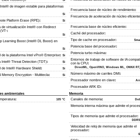
Si
ntel® de imagen estable para plataformas
Frecuencia base de núcleo de rendimiento
:
Si
Frecuencia de aceleración de núcleo eficiente
mote Platform Erase (RPE)
:
Si
Frecuencia base de núcleo eficiente
:
 de virtualización Intel® con Redirect
 (VT-
:
Caché del procesador
:
Si
Tipo de cache en procesador
:
Sma
p Learning Boost (Intel® DL Boost) en
Potencia base del procesador
:
Si
Potencia turbo máxima
:
ad de la plataforma Intel vPro® Enterprise
:
Si
Entornos de trabajo de software de IA compat
 Intel® Threat Detection (TDT)
:
Si
con la CPU
:
DirectML, OpenVINO, Windows ML, ONNX R
ad de Intel® Hardware Shield
:
Si
Número máximo de carriles DMI
:
al Memory Encryption - Multitecla
:
Si
Procesador nombre en clave
:
Ar
Procesador ARK ID
:
es ambientales
Memoria
mperatura
:
Canales de memoria
:
105 °C
Dob
Memoria interna máxima que admite el proce
Tipos de memoria que admite el procesador
:
DDR5
Velocidad de reloj de memoria que admite el
procesador
: