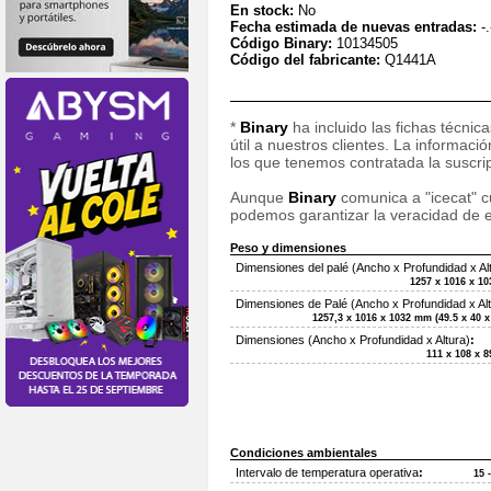
En stock:
No
Fecha estimada de nuevas entradas:
-.
Código Binary:
10134505
Código del fabricante:
Q1441A
*
Binary
ha incluido las fichas técnic
útil a nuestros clientes. La informac
los que tenemos contratada la suscripc
Aunque
Binary
comunica a "icecat" cu
podemos garantizar la veracidad de e
Peso y dimensiones
Dimensiones del palé (Ancho x Profundidad x Al
1257 x 1016 x 1
Dimensiones de Palé (Ancho x Profundidad x Alt
1257,3 x 1016 x 1032 mm (49.5 x 40 x
Dimensiones (Ancho x Profundidad x Altura)
:
111 x 108 x 
Condiciones ambientales
Intervalo de temperatura operativa
:
15 