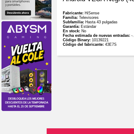
Fabricante:
HiSense
Familia:
Televisores
Subfamilia:
Hasta 43 pulgadas
Garantía:
Estándar
En stock:
No
Fecha estimada de nuevas entradas:
-.
Código Binary:
10139221
Código del fabricante:
43E7S