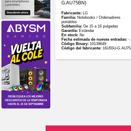
G.AU75BN)
Fabricante:
LG
Familia:
Notebooks / Ordenadores
portátiles
Subfamilia:
De 15 a 16 pulgadas
Garantía:
Estándar
En stock:
No
Fecha estimada de nuevas entradas:
-.
Código Binary:
10139649
Código del fabricante:
16U55U-G.AU7