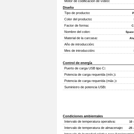
Motor de codificación de vídeo
:
Diseño
Tipo de producto
:
P
Color del producto
:
Factor de forma
:
C
Nombre del color
:
Space
Material de la carcasa
:
Al
Año de introducción
:
Mes de introducción
:
Control de energía
Puerto de carga USB tipo C
:
Potencia de carga requerida (mín.)
:
Potencia de carga requerida (máx.)
:
Suministro de potencia USB
:
Condiciones ambientales
Intervalo de temperatura operativa
:
10 
Intervalo de temperatura de almacenaje
:
-25 