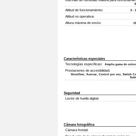
Intervalo de humedad relativa para funcionamie
0
Altitud de funcionamiento
:
0 - 
Altitud no operativa
:
Altura máxima de envío
:
1
Características especiales
Tecnologías específicas
:
Amplia gama de colore
Prestaciones de accesibilidad
:
VoiceOver, Acercar, Control por voz, Switch Co
Subt
Seguridad
Lector de huella digital
:
Cámara fotográfica
Cámara frontal
: