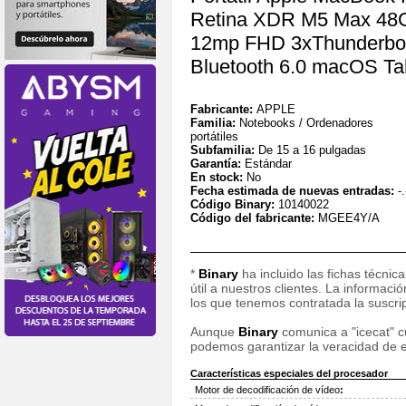
Retina XDR M5 Max 48G
12mp FHD 3xThunderbol
Bluetooth 6.0 macOS T
Fabricante:
APPLE
Familia:
Notebooks / Ordenadores
portátiles
Subfamilia:
De 15 a 16 pulgadas
Garantía:
Estándar
En stock:
No
Fecha estimada de nuevas entradas:
-.
Código Binary:
10140022
Código del fabricante:
MGEE4Y/A
*
Binary
ha incluido las fichas técnic
útil a nuestros clientes. La informac
los que tenemos contratada la suscripc
Aunque
Binary
comunica a "icecat" cu
podemos garantizar la veracidad de e
Características especiales del procesador
Motor de decodificación de vídeo
: