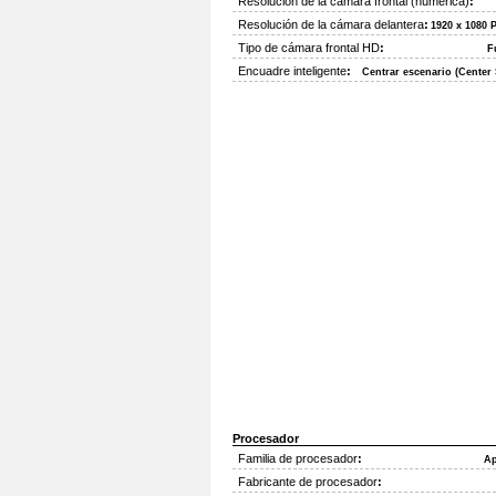
Resolución de la cámara frontal (numérica)
:
Resolución de la cámara delantera
:
1920 x 1080 P
Tipo de cámara frontal HD
:
F
Encuadre inteligente
:
Centrar escenario (Center 
Procesador
Familia de procesador
:
Ap
Fabricante de procesador
: