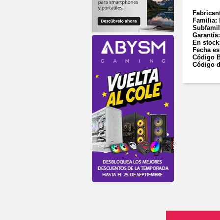
Fabrican
Familia:
Subfamil
Garantía
En stock
Fecha es
Código B
Código d