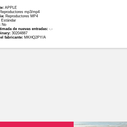
te:
APPLE
Reproductores mp3/mp4
ia:
Reproductores MP4
:
Estándar
:
No
timada de nuevas entradas:
-.-
inary:
30204887
el fabricante:
MKHQ2PY/A