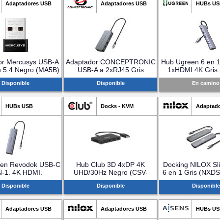
Adaptadores USB
Adaptadores USB
HUBs US
or Mercusys USB-A
Adaptador CONCEPTRONIC
Hub Ugreen 6 en 
h 5.4 Negro (MA5B)
USB-A a 2xRJ45 Gris
1xHDMI 4K Gris 
(ABBY24G)
Disponible
Disponible
En camino
HUBs USB
Docks - KVM
Adaptad
een Revodok USB-C
Hub Club 3D 4xDP 4K
Docking NILOX S
N-1. 4K HDMI.
UHD/30Hz Negro (CSV-
6 en 1 Gris (NX
IS(UG15600)
7400)
Disponible
Disponible
Disponible
Adaptadores USB
Adaptadores USB
HUBs US