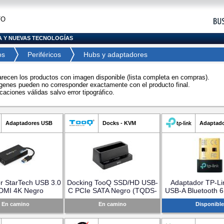
TO
A Y NUEVAS TECNOLOGÍAS
os
Periféricos
Hubs y adaptadores
arecen los productos con imagen disponible (lista completa en compras).
genes pueden no corresponder exactamente con el producto final.
caciones válidas salvo error tipográfico.
Adaptadores USB
Docks - KVM
Adaptad
r StarTech USB 3.0
Docking TooQ SSD/HD USB-
Adaptador TP-Li
DMI 4K Negro
C PCIe SATA Negro (TQDS-
USB-A Bluetooth 6
USB32HD4K)
502B)
En camino
En camino
Disponible