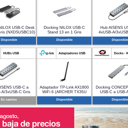
 NILOX USB-C Desk
Docking NILOX USB-C
Hub AISENS U
Gris (NXDSUSBC10)
Stand 13 en 1 Gris
4xUSB-A/3xUSB
(NXDSUSBC11)
(ASUC-8P043
Disponible
Disponible
Disponible
HUBs USB
Adaptadores USB
Docks - 
AISENS USB-C a
Adaptador TP-Link AX1800
Docking CONCE
-A/3xUSB-C Gris
WiFi 6 (ARCHER TX35U
USB-C a USB-
UC-8P044-GR)
PLUS)
C/HDMI (DON
En camino
Disponible
Disponible