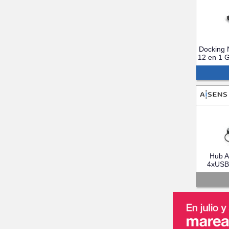
Docking
12 en 1 
Hub 
4xUSB
(AS