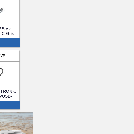
SB-A a
-C Gris
-GR)
KVM
PTRONIC
A/USB-
N33G)