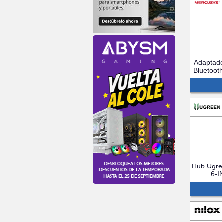
Adaptad
Bluetoot
Hub Ugr
6-I
GR