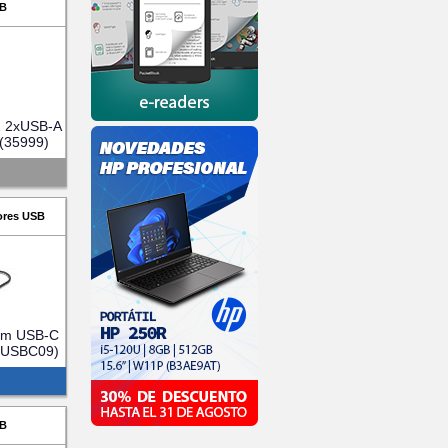
B
1 2xUSB-A
(35999)
ores USB
lim USB-C
DSUSBC09)
B