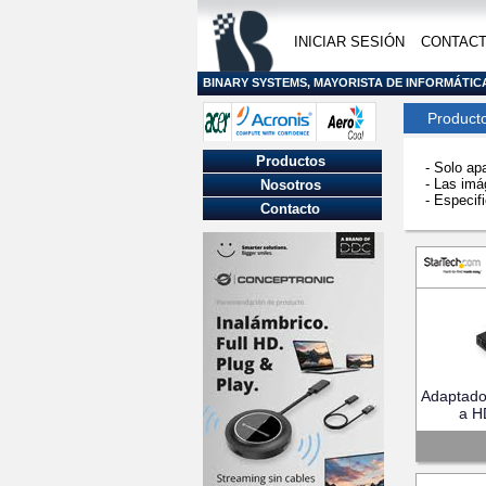
INICIAR SESIÓN
CONTAC
BINARY SYSTEMS, MAYORISTA DE INFORMÁTIC
Product
Productos
- Solo ap
- Las imá
Nosotros
- Especifi
Contacto
Adaptado
a H
(