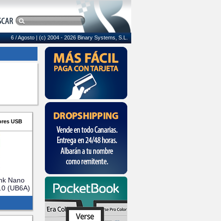
6 / Agosto
| (c) 2004 - 2026 Binary Systems, S.L.
ores USB
nk Nano
.0 (UB6A)