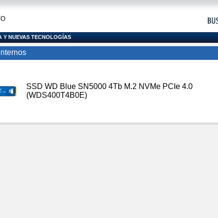
TO
A Y NUEVAS TECNOLOGÍAS
Internos
SSD WD Blue SN5000 4Tb M.2 NVMe PCIe 4.0
(WDS400T4B0E)